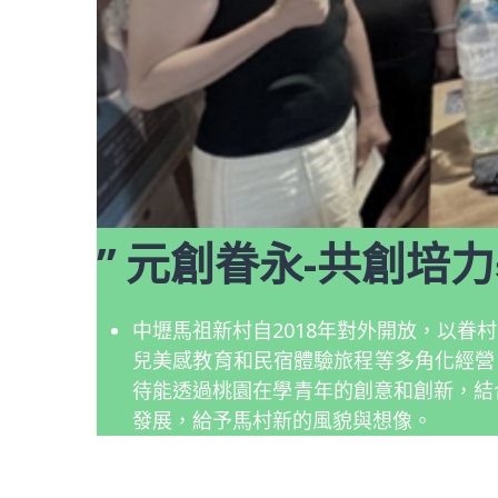
’’ 元創眷永-共創培
中壢馬祖新村自2018年對外開放，以
兒美感教育和民宿體驗旅程等多角化經營
待能透過桃園在學青年的創意和創新，結
發展，給予馬村新的風貌與想像。