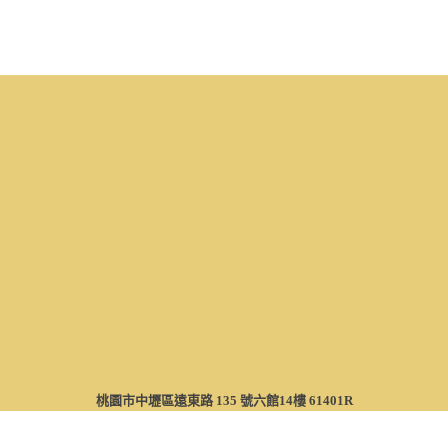
桃園市中壢區遠東路 135 號六館14樓 61401R
Tel：(03)463-8800 #2034、2038、2218 ｜ E-mail：csdusr@saturn.yzu.edu.tw
隱私權保護政策