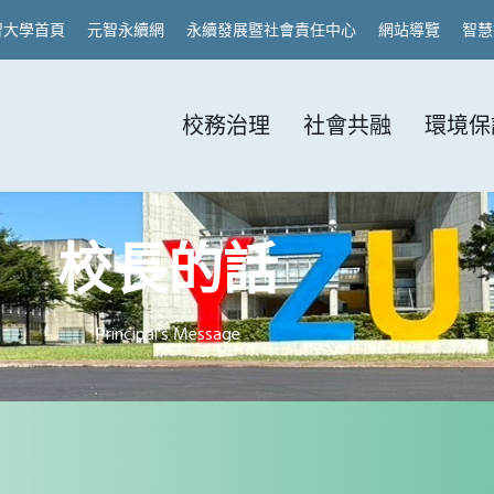
智大學首頁
元智永續網
永續發展暨社會責任中心
網站導覽
智慧
校務治理
社會共融
環境保
校長的話
Principal's Message