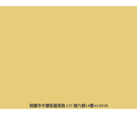
桃園市中壢區遠東路 135 號六館14樓 61401R
Tel：(03)463-8800 #2034、2038、2218 ｜ E-mail：csdusr@saturn.yzu.edu.tw
隱私權保護政策
Copyright © 2026 元智大學 Yuan Ze University