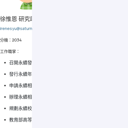
徐惟恩 研究助理 (永續治理)
irenesyu@saturn.yzu.edu.tw
分機：2034
工作職掌：
召開永續發展推動委員會及工作小組會議
發行永續年度報告書
申請永續相關獎項
辦理永續相關教育訓練或工作坊
規劃永續校園推廣與宣傳
教育部高等教育深耕計畫「提升高教公共性」分項相關業務