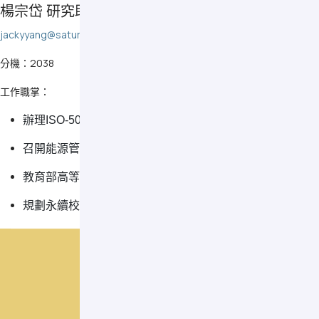
楊宗岱 研究助理 (環境永續)
jackyyang@saturn.yzu.edu.tw
分機：2038
工作職掌：
辦理ISO-50001及ISO-14064相關業務
召開能源管理委員會會議
教育部高等教育深耕計畫「永續轉型」分項相關業務
規劃永續校園環境業務