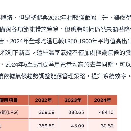
較2023年略增，但是整體與2022年相較僅微幅上升，
備與各項節能措施等等，但總體能耗仍然未顯著降低
24年全球均溫已較1850-1900年平均值高出1.5
pb，雙雙也都創下新高。這些溫室氣體不僅加劇極端氣
2024年6至9月夏季用電量均高於去年同期，可
續依據氣候趨勢調整能源管理策略，提升系統效率