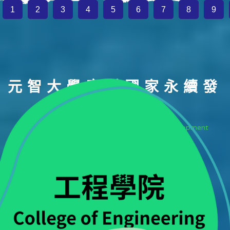
1
2
3
4
5
6
7
8
9
元智大學應對國家永續發
展
YZU's Response to National Sustainable Development