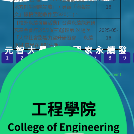
地方創生國際論壇」，另辦「海報論
16
文」徵稿活動收件至5/20(二)。
【校外永續發展活動】台灣永續能源研
究基金會訂於5/28(三)辦理第 24場次
2025-05-
「大學社會影響力躍升研習會 — 永續
16
旅遊 感受在地新生活」
元智大學應對國家永續發
1
2
3
4
5
6
7
8
9
展
YZU's Response to National Sustainable Development