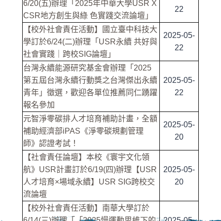
6/20(五)辦理「2025年中華大學USR X
22
CSR地方創生與綠 色實踐交流論壇」
【校外社會責任活動】國立臺中科技大
2025-05-
學訂於6/24(二)辦理「USR永續 共好與
22
社會實踐｜跨校SIG論壇」
台灣永續能源研究基金會辦理「2025
第五屆台灣永續行動獎之台灣傑出永續
2025-05-
青年」徵選，歡迎各單位推薦同仁踴躍
22
報名參加
元智淨零碳排人才培育補助計畫，全額
2025-05-
補助經濟部iPAS《淨零碳規劃管理
20
師》認證考試！
【社會責任論壇】本校《寰宇文化領
航》USR計畫訂於6/19(四)辦理【USR
2025-05-
人才培育×場域永續】USR SIG跨校交
20
流論壇
【校外社會責任活動】南華大學訂於
6/14(三)辦理「「2025慢運動思維下的
2025-05-