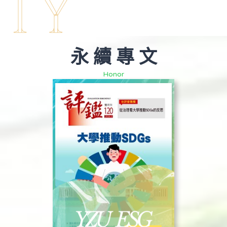
ITY
永 續 專 文
Honor