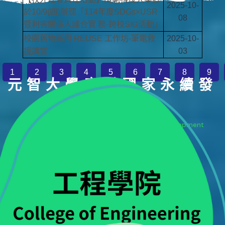
2025-10-
於10/9(四)辦理「114年度SDGs×USR
08
暨利害關係人議合實 務-跨校SIG活動」
校園舊物新用 REUSE 工作坊-筆電救
2025-10-
援講堂
03
1
2
3
4
5
6
7
8
9
元智大學應對國家永續發
展
YZU's Response to National Sustainable Development