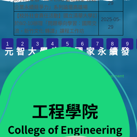
29
企業永續競爭力」系列論壇高雄場
【校外社會責任活動】國立清華大學訂
2025-05-
於8/2-10辦理「問題導向學習：國際交
29
流，新竹文化 轉譯」課程工作坊
1
2
3
4
5
6
7
8
9
元智大學應對國家永續發
展
YZU's Response to National Sustainable Development