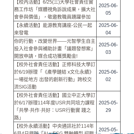
【校內活動】6/25(三)大學社會責任實
2025-06-
務工作坊「媒體視角訴說成果，擴大社
05
會參與價值」，敬邀教職員踴躍參加
【永續活動】能源教育講座-公民一起
2025-06-
來發電
04
你的行動，改變世界——元智學生自主
2025-06-
投入社會參與補助計畫「議題發想案」
03
開放申請，媒合成功獲獎勵金!
【校外社會責任活動】正修科技大學訂
於6/19辦理「《產學鏈結 x文化永續》
2025-06-
一場從地方 出發的創新行動」跨校交
02
流SIG活動
【校外社會責任活動】國立中正大學訂
於6/17辦理114年度USR共同培力課程
2025-05-
「共學·共作·共好：USR行動實 踐之
29
路」
【校外永續活動】中央通訊社於114年
2025-05-
6月4日舉辦「AI x ESG 雙軸轉型 迎戰